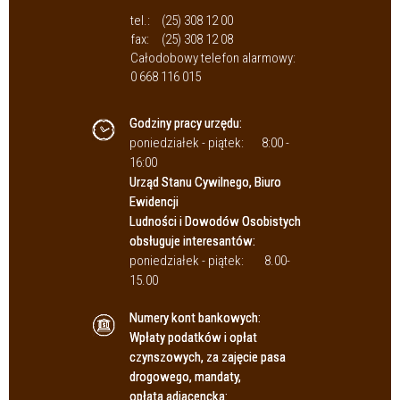
tel.:
(25) 308 12 00
fax:
(25) 308 12 08
Całodobowy telefon alarmowy:
0 668 116 015
Godziny pracy urzędu:
poniedziałek - piątek:
8:00 -
16:00
Urząd Stanu Cywilnego, Biuro
Ewidencji
Ludności i Dowodów Osobistych
obsługuje interesantów:
poniedziałek - piątek:
8.00-
15.00
Numery kont bankowych:
Wpłaty podatków i opłat
czynszowych, za zajęcie pasa
drogowego, mandaty,
opłata adiacencka: