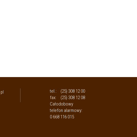
tel.:
(25) 308 12 00
pl
fax:
(25) 308 12 08
Całodobowy
telefon alarmowy:
0 668 116 015