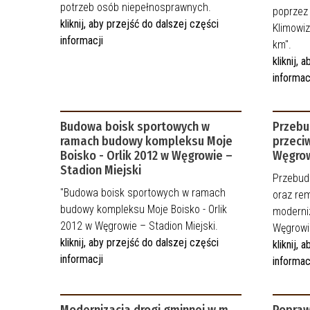
potrzeb osób niepełnosprawnych.
poprzez 
kliknij, aby przejść do dalszej części
Klimowi
informacji
km".
kliknij,
informac
Budowa boisk sportowych w
Przebu
ramach budowy kompleksu Moje
przeci
Boisko - Orlik 2012 w Węgrowie –
Węgro
Stadion Miejski
Przebud
"Budowa boisk sportowych w ramach
oraz re
budowy kompleksu Moje Boisko - Orlik
moderniz
2012 w Węgrowie – Stadion Miejski.
Węgrowi
kliknij, aby przejść do dalszej części
kliknij,
informacji
informac
Modernizacja drogi gminnej w m.
Popraw