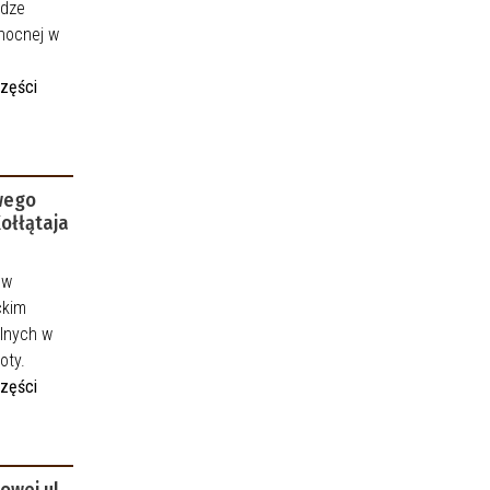
odze
łnocnej w
części
wego
ołłątaja
 w
ckim
lnych w
oty.
części
owej ul.