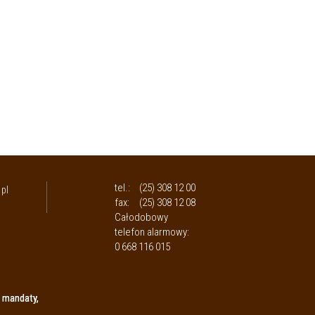
tel.:
(25) 308 12 00
pl
fax:
(25) 308 12 08
Całodobowy
telefon alarmowy:
0 668 116 015
 mandaty,