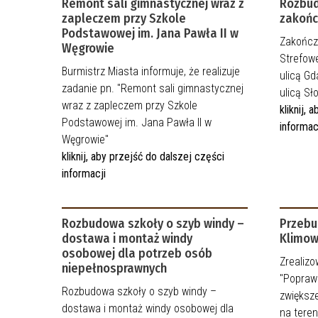
Remont sali gimnastycznej wraz z
Rozbud
zapleczem przy Szkole
zakoń
Podstawowej im. Jana Pawła II w
Zakończy
Węgrowie
Strefowe
Burmistrz Miasta informuje, że realizuje
ulicą Gd
zadanie pn. "Remont sali gimnastycznej
ulicą S
wraz z zapleczem przy Szkole
kliknij,
Podstawowej im. Jana Pawła II w
informac
Węgrowie"
kliknij, aby przejść do dalszej części
informacji
Rozbudowa szkoły o szyb windy –
Przebu
dostawa i montaż windy
Klimow
osobowej dla potrzeb osób
Zrealizo
niepełnosprawnych
"Popraw
Rozbudowa szkoły o szyb windy –
zwiększ
dostawa i montaż windy osobowej dla
na tere