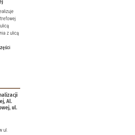
ej
alizuje
trefowej
ulicą
ia z ulicą
części
alizacji
j, Al.
wej, ul.
w ul.