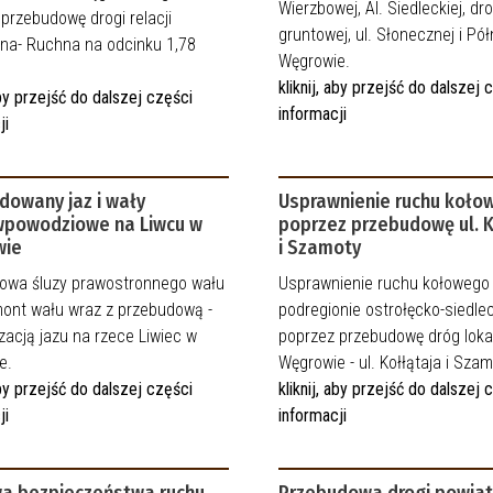
Wierzbowej, Al. Siedleckiej, dr
przebudowę drogi relacji
gruntowej, ul. Słonecznej i Pó
zna- Ruchna na odcinku 1,78
Węgrowie.
kliknij, aby przejść do dalszej 
 aby przejść do dalszej części
informacji
ji
dowany jaz i wały
Usprawnienie ruchu koło
wpowodziowe na Liwcu w
poprzez przebudowę ul. K
wie
i Szamoty
owa śluzy prawostronnego wału
Usprawnienie ruchu kołowego
mont wału wraz z przebudową -
podregionie ostrołęcko-siedle
acją jazu na rzece Liwiec w
poprzez przebudowę dróg loka
e.
Węgrowie - ul. Kołłątaja i Szam
 aby przejść do dalszej części
kliknij, aby przejść do dalszej 
ji
informacji
a bezpieczeństwa ruchu
Przebudowa drogi powiat