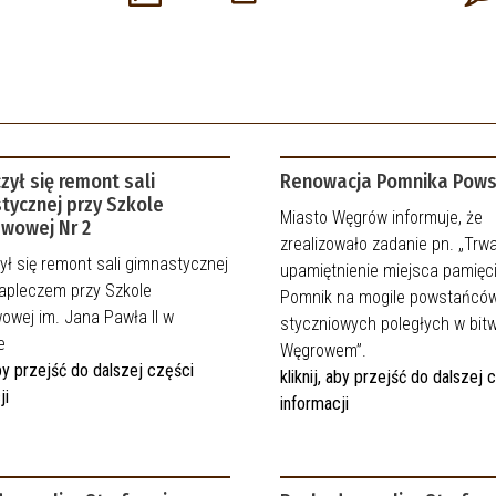
zył się remont sali
Renowacja Pomnika Pow
tycznej przy Szkole
Miasto Węgrów informuje, że
wowej Nr 2
zrealizowało zadanie pn. „Trw
ł się remont sali gimnastycznej
upamiętnienie miejsca pamięci
zapleczem przy Szkole
Pomnik na mogile powstańcó
owej im. Jana Pawła II w
styczniowych poległych w bit
e
Węgrowem”.
 aby przejść do dalszej części
kliknij, aby przejść do dalszej 
ji
informacji