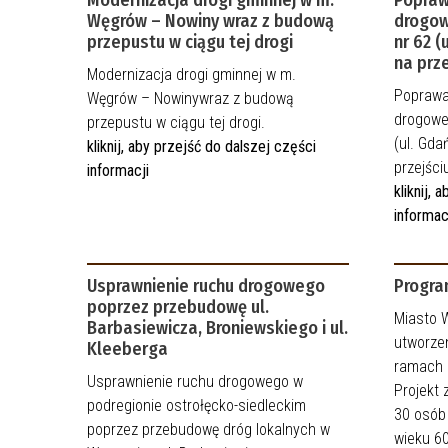
Węgrów – Nowiny wraz z budową
drogow
przepustu w ciągu tej drogi
nr 62 (
na prz
Modernizacja drogi gminnej w m.
Poprawa
Węgrów – Nowinywraz z budową
drogoweg
przepustu w ciągu tej drogi.
(ul. Gda
kliknij, aby przejść do dalszej części
przejści
informacji
kliknij,
informac
Usprawnienie ruchu drogowego
Progra
poprzez przebudowę ul.
Miasto 
Barbasiewicza, Broniewskiego i ul.
utworze
Kleeberga
ramach 
Usprawnienie ruchu drogowego w
Projekt 
podregionie ostrołęcko-siedleckim
30 osób
poprzez przebudowę dróg lokalnych w
wieku 60