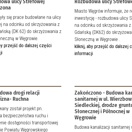
owa ulicy Strefowej
Rozbudowa ulicy Strefow
czona
Miasto Węgrów informuje, że re
ły się prace budowlane na ulicy
inwestycję - rozbudowa ulicy S
j na odcinku od skrzyżowania z
na odcinku od skrzyżowania z 
ańską (DK 62) do skrzyżowania z
Gdańską (DK62) do skrzyżowan
łoneczną w Węgrowie.
Słoneczną w Węgrowie .
 aby przejść do dalszej części
kliknij, aby przejść do dalszej 
ji
informacji
dowa drogi relacji
Zakończono - Budowa kan
izna- Ruchna
sanitarnej w ul. Wierzbowe
Siedleckiej, drodze grunto
wany został projekt pn.
Słonecznej i Północnej w
a bezpieczeństwa ruchu i
Węgrowie
enie dostępności transportowej
Budowa kanalizacji sanitarnej 
nie Powiatu Węgrowskiego