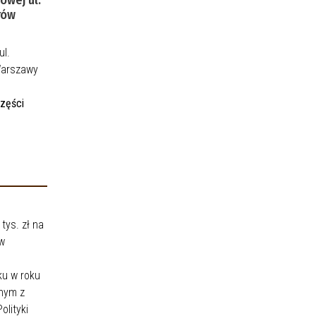
rów
ul.
Warszawy
części
tys. zł na
 w
ku w roku
anym z
olityki