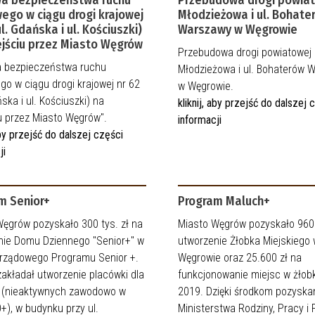
ego w ciągu drogi krajowej
Młodzieżowa i ul. Bohate
ul. Gdańska i ul. Kościuszki)
Warszawy w Węgrowie
ejściu przez Miasto Węgrów
Przebudowa drogi powiatowej 
 bezpieczeństwa ruchu
Młodzieżowa i ul. Bohaterów 
o w ciągu drogi krajowej nr 62
w Węgrowie.
ńska i ul. Kościuszki) na
kliknij, aby przejść do dalszej 
u przez Miasto Węgrów".
informacji
 aby przejść do dalszej części
ji
m Senior+
Program Maluch+
Węgrów pozyskało 300 tys. zł na
Miasto Węgrów pozyskało 960 
nie Domu Dziennego "Senior+" w
utworzenie Żłobka Miejskiego
rządowego Programu Senior +.
Węgrowie oraz 25.600 zł na
zakładał utworzenie placówki dla
funkcjonowanie miejsc w żłob
 (nieaktywnych zawodowo w
2019. Dzięki środkom pozysk
+), w budynku przy ul.
Ministerstwa Rodziny, Pracy i P