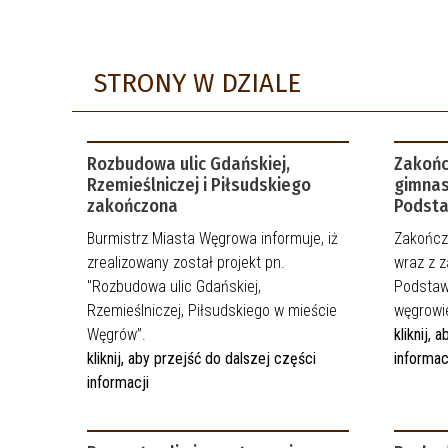
WZORY FORMULARZY I WNIOSKÓW
MEDIA LOKALNE
OCHRONA ŚRODOWISKA I
DYŻURY LEŚNIKA
STRONY W DZIALE
ROLNICTWO
STACJE DLA POJAZDÓW
PODATKI I OPŁATY LOKALNE
ELEKTRYCZNYCH
BAZA NAZW ULIC I PLACÓW
Rozbudowa ulic Gdańskiej,
Zakońc
NIEODPŁATNA POMOC PRAWNA
Rzemieślniczej i Piłsudskiego
gimnas
zakończona
Podsta
Burmistrz Miasta Węgrowa informuje, iż
Zakończy
zrealizowany został projekt pn.
wraz z 
"Rozbudowa ulic Gdańskiej,
Podstaw
Rzemieślniczej, Piłsudskiego w mieście
węgrowi
Węgrów”.
kliknij,
kliknij, aby przejść do dalszej części
informac
informacji