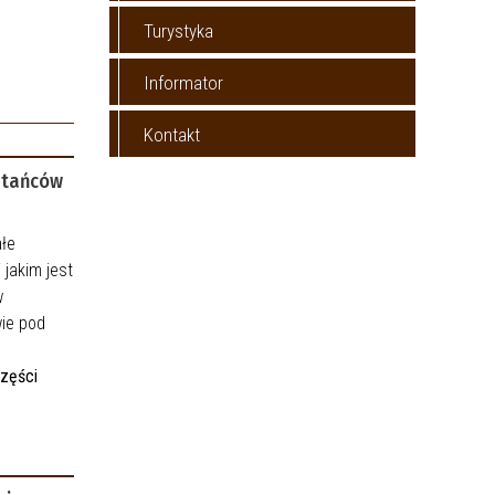
Turystyka
Informator
Kontakt
stańców
ałe
 jakim jest
w
wie pod
części