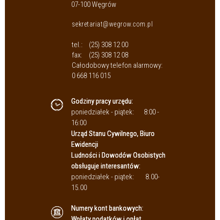
07-100 Węgrów
sekretariat@wegrow.com.pl
tel.:
(25) 308 12 00
fax:
(25) 308 12 08
Całodobowy telefon alarmowy:
0 668 116 015
Godziny pracy urzędu:
poniedziałek - piątek:
8:00 -
16:00
Urząd Stanu Cywilnego, Biuro
Ewidencji
Ludności i Dowodów Osobistych
obsługuje interesantów:
poniedziałek - piątek:
8.00-
15.00
Numery kont bankowych:
Wpłaty podatków i opłat