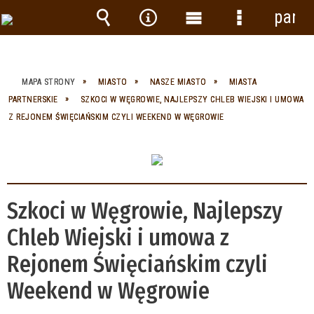
panel
Wyszukiwarka
Narzędzia
Menu
Menu
główne
szczegółow
MAPA STRONY
MIASTO
NASZE MIASTO
MIASTA
PARTNERSKIE
SZKOCI W WĘGROWIE, NAJLEPSZY CHLEB WIEJSKI I UMOWA
Z REJONEM ŚWIĘCIAŃSKIM CZYLI WEEKEND W WĘGROWIE
Szkoci w Węgrowie, Najlepszy
Chleb Wiejski i umowa z
Rejonem Święciańskim czyli
Weekend w Węgrowie