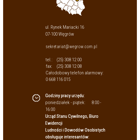
ul. Rynek Mariacki 16
07-100 Węgrów
sekretariat@wegrow.com.pl
tel.:
(25) 308 12 00
fax:
(25) 308 12 08
Całodobowy telefon alarmowy:
0 668 116 015
Godziny pracy urzędu:
poniedziałek - piątek:
8:00 -
16:00
Urząd Stanu Cywilnego, Biuro
Ewidencji
Ludności i Dowodów Osobistych
obsługuje interesantów: